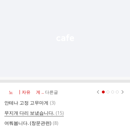
추
가
기
능
열
기
노 ┃자유 게 ..
다른글
현재페이지 1
2
3
4
댓
안테나 고정 고무마게
(
3
)
글
댓
무지개 다리 보냈습니다.
(
15
)
글
댓
여쭤봅니다. (창문관련)
(
8
)
안
글