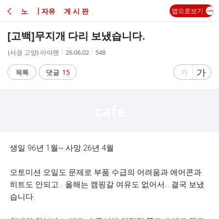
C
노 ┃자유 게 시 판
앱으로보기
A
[고백]
무지개 다리 보냈습니다.
F
작
작
조
(서경 고양) 아야맨
26.06.02
548
성
성
회
E
자
시
수
글
가
글
목록
댓글
15
가
간
자
자
크
크
기
기
크
작
게
게
생일 96년 1월~ 사망 26년 4월
오토미션 오일도 문제로 부품 수급의 어려움과 에어콘과
히트도 안되고… 올해는 캠핑갈 여유도 없어서… 결국 보냈
습니다.