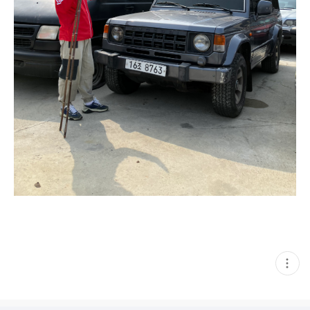
현
재
게
시
글