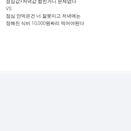
점심값+저녁값 합친거니 문제없다
VS
점심 안먹은건 너 잘못이고 저녁에는
정해진 식비 10,000원짜리 먹어야된다