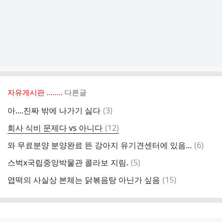
자유게시판 ‥‥‥..
다른글
댓
아....진짜 밖에 나가기 싫다
(
3
)
글
댓
회사 식비 문제다 vs 아니다
(
12
)
글
댓
와 무료분양 분양완료 뜬 강아지 유기견센터에 있음...
(
6
)
글
댓
스벅x국립중앙박물관 콜라보 지림.
(
5
)
글
댓
엽떡의 사실상 본체는 닭볶음탕 아닌가 싶음
(
15
)
글