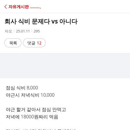
C
자유게시판 ‥‥‥‥、
A
회사 식비 문제다 vs 아니다
F
작
작
조
자오
25.01.11
295
성
성
회
E
자
시
수
목록
댓글
12
간
점심 식비 8,000
야근시 저녁식비 10,000
야근 할거 같아서 점심 안먹고
저녁에 18000원짜리 먹음