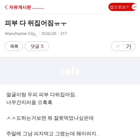
C
자유게시판 ‥‥‥‥、
앱으로보기
A
피부 다 뒤집어짐ㅠㅜ
F
작
작
조
Manchester City_
25.02.05
217
성
성
회
E
자
시
수
글
가
글
목록
댓글
5
가
간
자
자
크
크
기
기
크
작
게
게
얼굴이랑 두피 피부 다뒤집어짐...
너무간지러움 으흑흑
ㅅㅅ도하는거보면 뭐 잘못먹었나싶은데
주말에 그냥 피자먹고 그랬는데 왜이러지...