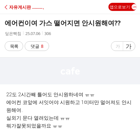
C
자유게시판 ‥‥‥‥、
앱으로보기
A
에어컨이여 가스 떨어지면 안시원해여??
F
작
작
조
딮은빡침
25.07.06
306
성
성
회
E
자
시
수
글
가
글
목록
댓글
8
가
간
자
자
크
크
기
기
크
작
게
게
22도 2시간째 틀어도 안시원하네여 ㅠㅠ
에어컨 코앞에 서잇어야 시원하고 1미터만 멀어져도 안시
원해여..
실외기 문다 열려있는데 ㅠㅠ
뭐가잘못되었을까요 ㅠㅠ