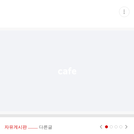
현
재
게
시
글
추
가
기
능
열
기
자유게시판 ‥‥‥..
다른글
현재페이지 1
2
3
4