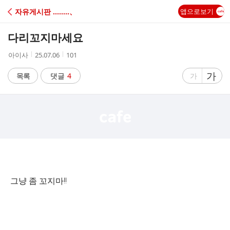
C
자유게시판 ‥‥‥‥、
앱으로보기
A
다리꼬지마세요
F
작
작
조
아이사
25.07.06
101
성
성
회
E
자
시
수
글
가
글
목록
댓글
4
가
간
자
자
크
크
기
기
크
작
게
게
그냥 좀 꼬지마!!