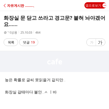
C
자유게시판 ‥‥‥‥、
앱으로보기
A
화장실 문 닫고 쓰라고 경고문? 붙혀 놔야겠어
F
요......
작
작
조
@ㄱI성용
25.10.03
464
E
성
성
회
자
시
수
글
가
글
목록
댓글
19
가
간
자
자
크
크
기
기
크
작
게
게
높은 확률로 글씨 못읽을거 같지만...
화장실 갈때마다 불안...ㅅ ㅣ바