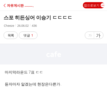
C
자유게시판 ‥‥‥‥、
앱으로보기
A
스포 히든싱어 이승기 ㄷㄷㄷㄷ
F
작
작
조
Cheeze
26.06.02
436
성
성
회
E
자
시
수
글
가
글
목록
댓글
1
가
간
자
자
크
크
기
기
크
작
게
게
마지막라운드 7표 ㄷㄷ
듣자마자 알겠는데 현장은다른가..