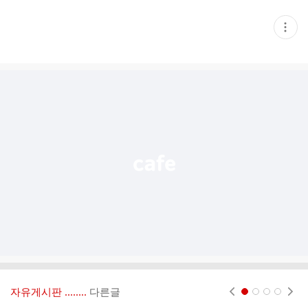
현
재
게
시
글
추
가
기
능
열
기
자유게시판 ‥‥‥..
다른글
현재페이지 1
2
3
4