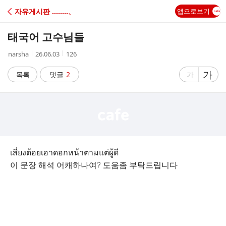
C
자유게시판 ‥‥‥‥、
앱으로보기
A
태국어 고수님들
F
작
작
조
narsha
26.06.03
126
성
성
회
E
자
시
수
글
가
글
목록
댓글
2
가
간
자
자
크
크
기
기
크
작
게
게
เสี่ยงต้อยเอาดอกหน้าตามแต่ผู้ดี
이 문장 해석 어캐하나여? 도움좀 부탁드립니다