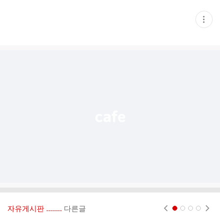
현
재
게
시
글
추
가
기
능
열
기
자유게시판 ‥‥‥..
다른글
현재페이지 1
2
3
4