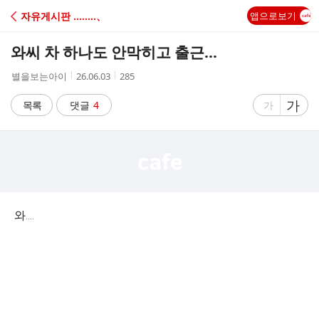
C
자유게시판 ‥‥‥‥、
앱으로보기
A
와씨 차 하나도 안막히고 출근...
F
작
작
조
별을보는아이
26.06.03
285
성
성
회
E
자
시
수
글
가
글
목록
댓글
4
가
간
자
자
크
크
기
기
크
작
게
게
와....