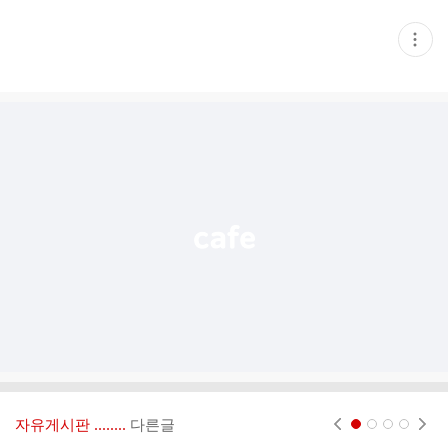
현
재
게
시
글
추
가
기
능
열
기
자유게시판 ‥‥‥..
다른글
현재페이지 1
2
3
4