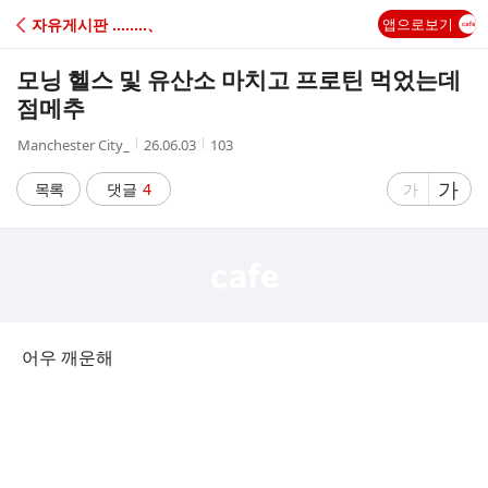
C
자유게시판 ‥‥‥‥、
앱으로보기
A
모닝 헬스 및 유산소 마치고 프로틴 먹었는데
F
점메추
작
작
조
Manchester City_
26.06.03
103
E
성
성
회
자
시
수
글
가
글
목록
댓글
4
가
간
자
자
크
크
기
기
크
작
게
게
어우 깨운해