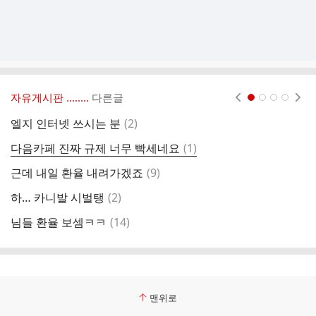
자유게시판 ‥‥‥..
다른글
현재페이지 1
2
3
4
댓
엘지 인터넷 쓰시는 분
(
2
)
글
댓
다음카페 진짜 규제 너무 빡세네요
(
1
)
투
글
댓
근데 내일 환율 내려가겠죠
(
9
)
러
글
댓
하… 카니발 시벌탱
(
2
)
올
글
댓
님들 환율 보셈ㅋㅋ
(
14
)
투
글
맨위로