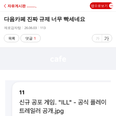
C
자유게시판 ‥‥‥‥、
앱으로보기
A
다음카페 진짜 규제 너무 빡세네요
F
작
작
조
제로감자탕
26.06.03
113
성
성
회
E
자
시
수
글
가
글
목록
댓글
1
가
간
자
자
크
크
기
기
크
작
게
게