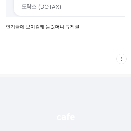
인기글에 보이길래 눌렀더니 규제글…
현
재
게
시
글
추
가
기
능
열
기