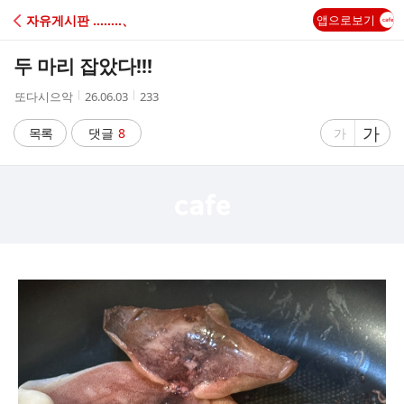
C
자유게시판 ‥‥‥‥、
앱으로보기
A
두 마리 잡았다!!!
F
작
작
조
또다시으악
26.06.03
233
성
성
회
E
자
시
수
글
가
글
목록
댓글
8
가
간
자
자
크
크
기
기
크
작
게
게