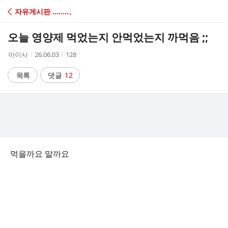
C
자유게시판 ‥‥‥‥、
A
오늘 영양제 먹었는지 안먹었는지 까먹음 ;;
F
작
작
조
아이사
26.06.03
128
성
성
회
E
자
시
수
목록
댓글
12
간
먹을까요 말까요