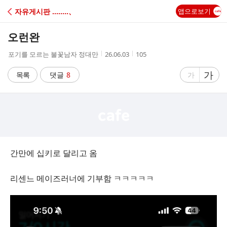
C
자유게시판 ‥‥‥‥、
앱으로보기
A
오런완
F
작
작
조
포기를 모르는 불꽃남자 정대만
26.06.03
105
성
성
회
E
자
시
수
글
가
글
목록
댓글
8
가
간
자
자
크
크
기
기
크
작
게
게
간만에 십키로 달리고 옴
리센느 메이즈러너에 기부함 ㅋㅋㅋㅋㅋ