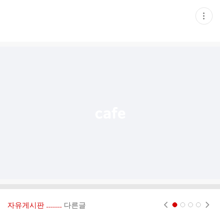
현
재
게
시
글
추
가
기
능
열
기
자유게시판 ‥‥‥..
다른글
현재페이지 1
2
3
4