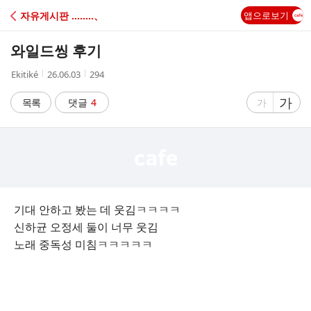
C
자유게시판 ‥‥‥‥、
앱으로보기
A
와일드씽 후기
F
작
작
조
Ekitiké
26.06.03
294
성
성
회
E
자
시
수
글
가
글
목록
댓글
4
가
간
자
자
크
크
기
기
크
작
게
게
기대 안하고 봤는 데 웃김ㅋㅋㅋㅋ
신하균 오정세 둘이 너무 웃김
노래 중독성 미침ㅋㅋㅋㅋㅋ