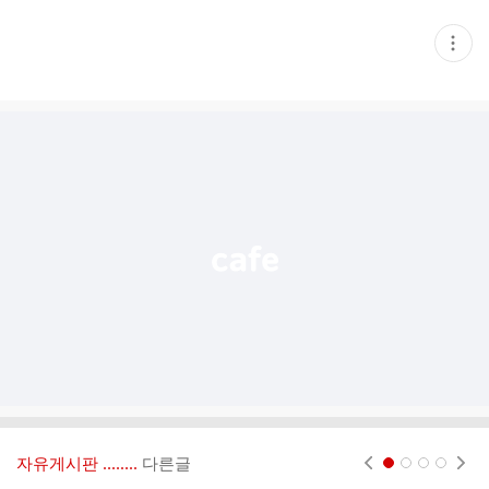
현
재
게
시
글
추
가
기
능
열
기
자유게시판 ‥‥‥..
다른글
현재페이지 1
2
3
4