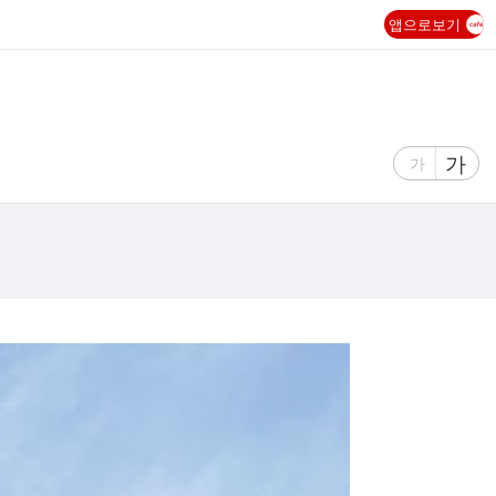
앱으로보기
글
가
글
가
자
자
크
크
기
기
크
작
게
게