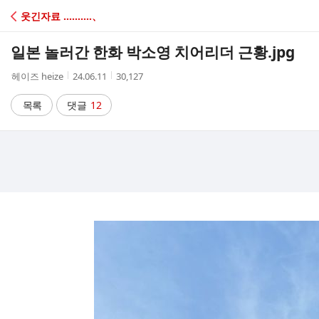
C
웃긴자료 ‥‥‥‥‥、
A
일본 놀러간 한화 박소영 치어리더 근황.jpg
F
작
작
조
헤이즈 heize
24.06.11
30,127
성
성
회
E
자
시
수
목록
댓글
12
간