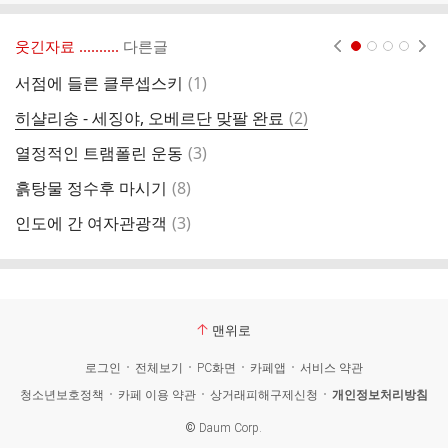
웃긴자료 ‥‥‥‥..
다른글
현재페이지 1
2
3
4
댓
서점에 들른 클루셉스키
(
1
)
타
글
댓
히샬리송 - 세징야, 오베르단 맞팔 완료
(
2
)
왜
글
댓
열정적인 트램폴린 운동
(
3
)
젠
글
댓
흙탕물 정수후 마시기
(
8
)
신
글
댓
인도에 간 여자관광객
(
3
)
글
맨위로
로그인
전체보기
PC화면
카페앱
서비스 약관
청소년보호정책
카페 이용 약관
상거래피해구제신청
개인정보처리방침
©
Daum Corp.