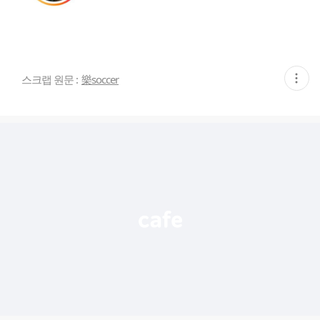
현
스크랩 원문 :
樂soccer
재
게
시
글
추
가
기
능
열
기