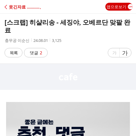
C
웃긴자료 ‥‥‥‥‥、
앱으로보기
A
[스크랩]
히샬리송 - 세징야, 오베르단 맞팔 완
F
료
작
작
조
충무공 이순신
24.08.01
3,125
E
성
성
회
자
시
수
글
가
글
목록
댓글
2
가
간
자
자
크
크
기
기
크
작
게
게