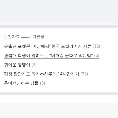
웃긴자료 ‥‥‥‥..
다른글
댓
유출된 포켓몬 '이상해씨' 한국 로컬라이징 서류
(
18
)
글
댓
경북대 학생이 알려주는 "버거킹 공짜로 먹는법"
(
6
)
글
댓
귀여운 댕댕이
(
3
)
글
댓
평생 잠안자도 되기vs하루에 14시간자기
(
37
)
글
댓
혼비백산하는 닭들
(
3
)
글