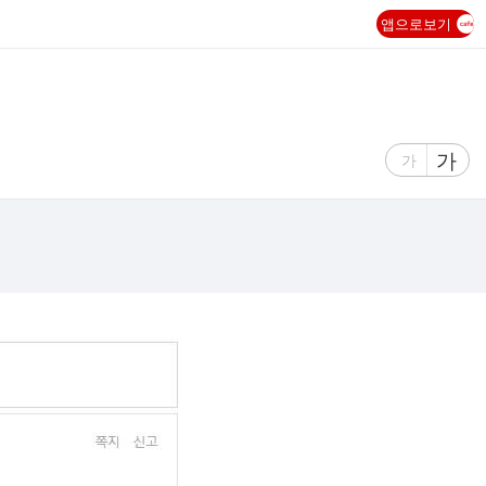
앱으로보기
글
가
글
가
자
자
크
크
기
기
크
작
게
게