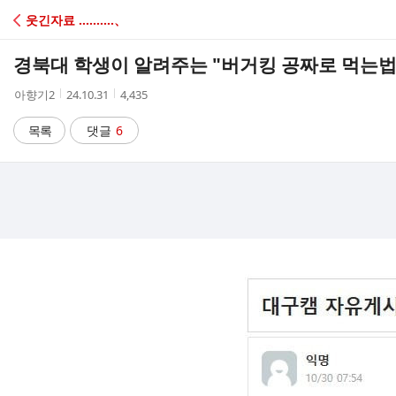
C
웃긴자료 ‥‥‥‥‥、
A
경북대 학생이 알려주는 "버거킹 공짜로 먹는법
F
작
작
조
아향기2
24.10.31
4,435
성
성
회
E
자
시
수
목록
댓글
6
간