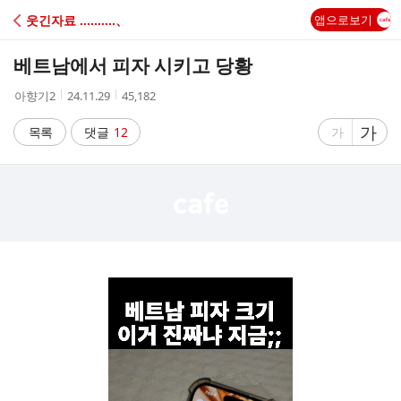
C
웃긴자료 ‥‥‥‥‥、
앱으로보기
A
베트남에서 피자 시키고 당황
F
작
작
조
아향기2
24.11.29
45,182
성
성
회
E
자
시
수
글
가
글
목록
댓글
12
가
간
자
자
크
크
기
기
크
작
게
게