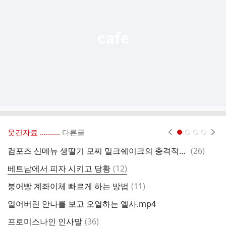
열
기
웃긴자료 ‥‥‥‥..
다른글
현재페이지 1
2
3
4
댓
컴포즈 신메뉴 생딸기 모찌 밀크쉐이크의 충격적인 영양성분
(
26
)
잘
글
댓
베트남에서 피자 시키고 당황
(
12
)
글
댓
붕어빵 계좌이체 빠르게 하는 방법
(
11
)
대
글
얼어버린 안나를 보고 오열하는 엘사.mp4
청
댓
프로미스나인 인사말
(
36
)
술