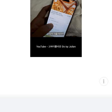
현
재
게
시
글
추
가
기
능