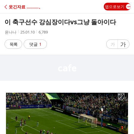
C
웃긴자료 ‥‥‥‥‥、
앱으로보기
A
이 축구선수 강심장이다vs그냥 돌아이다
F
작
작
조
윤나나
25.01.10
6,789
성
성
회
E
자
시
수
글
가
글
목록
댓글
1
가
간
자
자
크
크
기
기
크
작
게
게