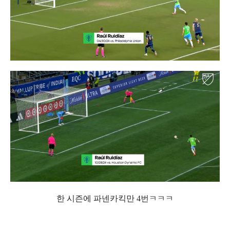
한 시즌에 파넨카킥만 4번ㅋㅋㅋ