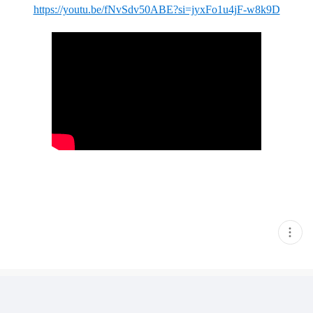
https://youtu.be/fNvSdv50ABE?si=jyxFo1u4jF-w8k9D
현
재
게
시
글
추
가
기