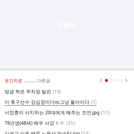
능
열
기
웃긴자료 ‥‥‥‥..
다른글
현재페이지 1
2
3
4
댓
방금 찍은 주차장 빌런
(
19
)
글
댓
이 축구선수 강심장이다vs그냥 돌아이다
(
1
)
아
글
댓
서장훈이 사치하는 20대에게 해주는 조언.jpg
(
11
)
[
글
댓
78년생(48세) 배우 사강 ㄷㄷ
(
31
)
가
글
댓
사귀고 싶은 배우 노윤서 인스타.jpg
(
14
)
2