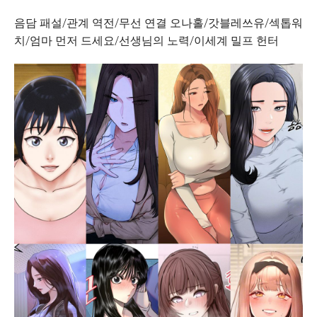
음담 패설/관계 역전/무선 연결 오나홀/갓블레쓰유/섹톱워
치/엄마 먼저 드세요/선생님의 노력/이세계 밀프 헌터