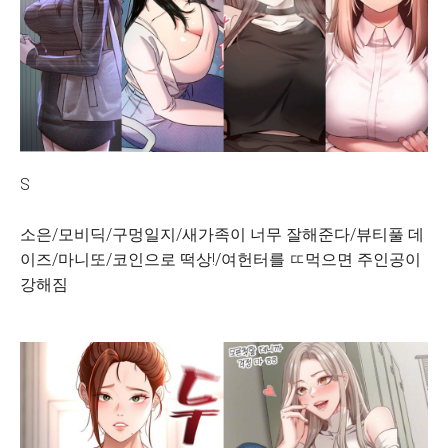
S
소은/모비딕/구멍일지/새가족이 너무 잘해준다/뷰티풀 데
이즈/마니또/코인으로 떡상!/여헌터를 ㄸ먹으면 주인공이
강해짐