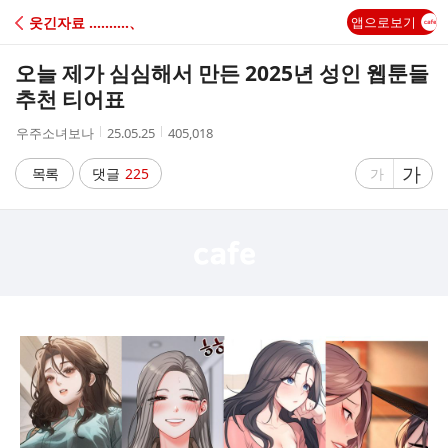
C
웃긴자료 ‥‥‥‥‥、
앱으로보기
A
오늘 제가 심심해서 만든 2025년 성인 웹툰들
F
추천 티어표
작
작
조
우주소녀보나
25.05.25
405,018
E
성
성
회
자
시
수
글
가
글
목록
댓글
225
가
간
자
자
크
크
기
기
크
작
게
게