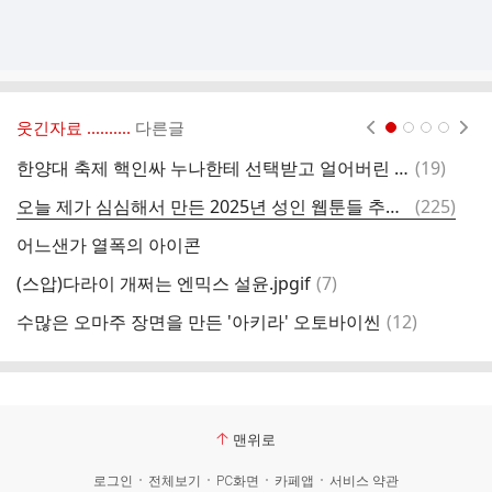
웃긴자료 ‥‥‥‥..
다른글
현재페이지 1
2
3
4
댓
한양대 축제 핵인싸 누나한테 선택받고 얼어버린 남학생.mp4 ㅋㅋㅋㅋㅋㅋㅋㅋㅋㅋㅋㅋㅋㅋㅋㅋㅋㅋㅋㅋㅋㅋㅋㅋㅋ
(
19
)
[
글
댓
오늘 제가 심심해서 만든 2025년 성인 웹툰들 추천 티어표
(
225
)
찬
글
어느샌가 열폭의 아이콘
친
댓
(스압)다라이 개쩌는 엔믹스 설윤.jpgif
(
7
)
유
글
댓
수많은 오마주 장면을 만든 '아키라' 오토바이씬
(
12
)
ㅇ
글
맨위로
로그인
전체보기
PC화면
카페앱
서비스 약관