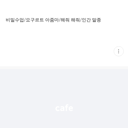
비밀수업/요구르트 아줌마/해줘 해줘/인간 말종
현
재
게
시
글
추
가
기
능
열
기