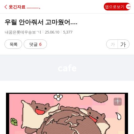
C
웃긴자료 ‥‥‥‥‥、
앱으로보기
A
우릴 안아줘서 고마웠어....
F
작
작
조
내꿈은롯데우승보ㄱI
25.06.10
5,377
성
성
회
E
자
시
수
글
가
글
목록
댓글
6
가
간
자
자
크
크
기
기
크
작
게
게