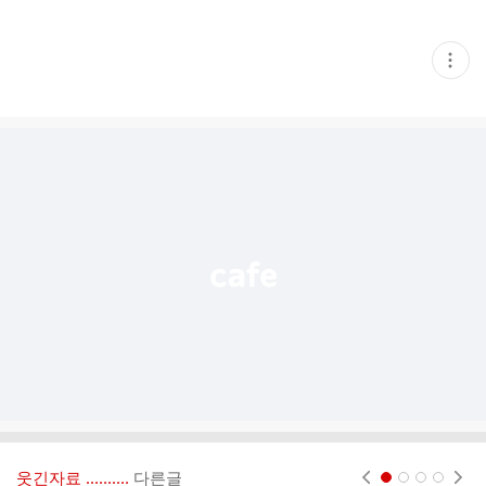
현
재
게
시
글
추
가
기
능
열
기
웃긴자료 ‥‥‥‥..
다른글
현재페이지 1
2
3
4