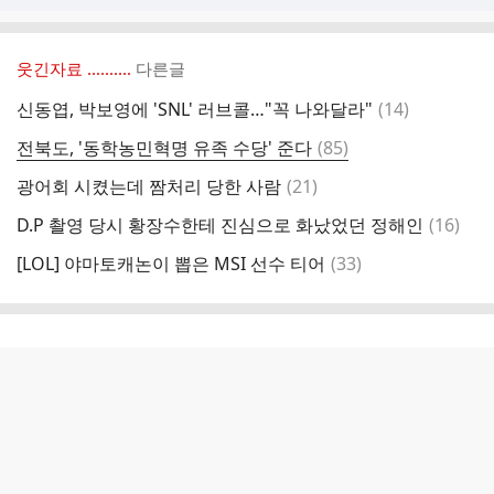
웃긴자료 ‥‥‥‥..
다른글
댓
신동엽, 박보영에 'SNL' 러브콜…"꼭 나와달라"
(
14
)
글
댓
전북도, '동학농민혁명 유족 수당' 준다
(
85
)
글
댓
광어회 시켰는데 짬처리 당한 사람
(
21
)
글
댓
D.P 촬영 당시 황장수한테 진심으로 화났었던 정해인
(
16
)
글
댓
[LOL] 야마토캐논이 뽑은 MSI 선수 티어
(
33
)
글