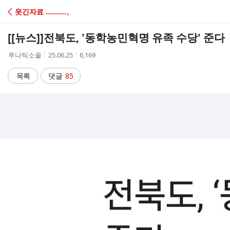
C
웃긴자료 ‥‥‥‥‥、
A
[[뉴스]]
전북도, '동학농민혁명 유족 수당' 준다
F
작
작
조
루나틱소울
25.06.25
6,169
성
성
회
E
자
시
수
목록
댓글
85
간