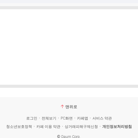
맨위로
로그인
전체보기
PC화면
카페앱
서비스 약관
청소년보호정책
카페 이용 약관
상거래피해구제신청
개인정보처리방침
©
Daum Corp.