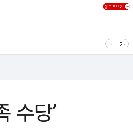
앱으로보기
글
가
글
가
자
자
크
크
기
기
크
작
게
게