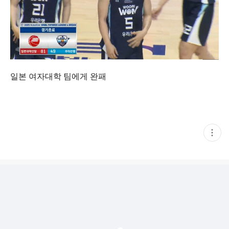
일본 여자대학 팀에게 완패
현
재
게
시
글
추
가
기
능
열
기