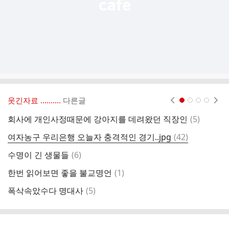
웃긴자료 ‥‥‥‥..
다른글
현재페이지 1
2
3
4
댓
회사에 개인사정때문에 강아지를 데려왔던 직장인
(
5
)
글
댓
여자농구 우리은행 오늘자 충격적인 경기..jpg
(
42
)
나
글
댓
수명이 긴 생물들
(
6
)
제
글
댓
한번 읽어보면 좋을 불교명언
(
1
)
라
글
댓
폭삭속았수다 명대사
(
5
)
진
글