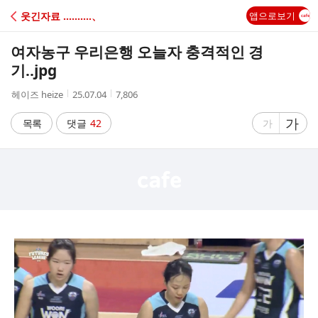
C
웃긴자료 ‥‥‥‥‥、
앱으로보기
A
여자농구 우리은행 오늘자 충격적인 경
F
기..jpg
작
작
조
헤이즈 heize
25.07.04
7,806
E
성
성
회
자
시
수
글
가
글
목록
댓글
42
가
간
자
자
크
크
기
기
크
작
게
게