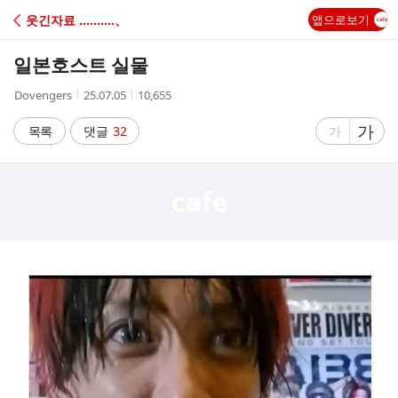
C
웃긴자료 ‥‥‥‥‥、
앱으로보기
A
일본호스트 실물
F
작
작
조
Dovengers
25.07.05
10,655
성
성
회
E
자
시
수
글
가
글
목록
댓글
32
가
간
자
자
크
크
기
기
크
작
게
게