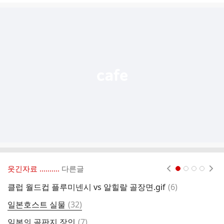
글
추
가
기
능
열
기
웃긴자료 ‥‥‥‥..
다른글
현재페이지 1
2
3
4
댓
클럽 월드컵 플루미넨시 vs 알힐랄 골장면.gif
(
6
)
글
댓
일본호스트 실물
(
32
)
글
댓
일본의 골판지 장인
(
7
)
호