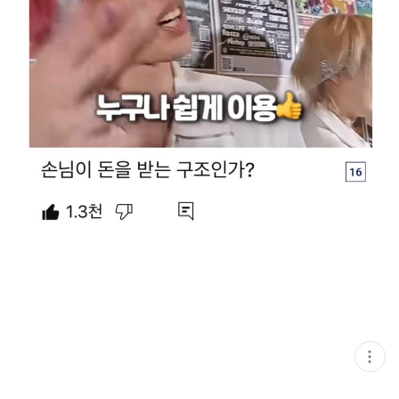
현
재
게
시