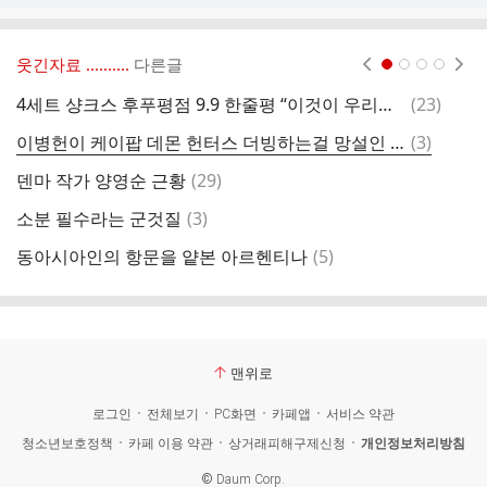
웃긴자료 ‥‥‥‥..
다른글
현재페이지 1
2
3
4
댓
4세트 샹크스 후푸평점 9.9 한줄평 “이것이 우리가 직접만든 중국 페이커다.”
(
23
)
주
글
댓
이병헌이 케이팝 데몬 헌터스 더빙하는걸 망설인 이유
(
3
)
드
글
댓
덴마 작가 양영순 근황
(
29
)
내
글
댓
소분 필수라는 군것질
(
3
)
스
글
댓
동아시아인의 항문을 얕본 아르헨티나
(
5
)
피
글
맨위로
로그인
전체보기
PC화면
카페앱
서비스 약관
청소년보호정책
카페 이용 약관
상거래피해구제신청
개인정보처리방침
©
Daum Corp.