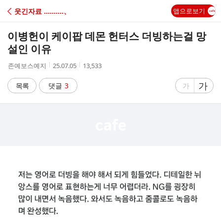
C
웃긴자료 ‥‥‥‥‥、
앱으로보기
A
이병헌이 케이팝 데몬 헌터스 더빙하는걸 망
F
설인 이유
작
작
조
존예보스예지
25.07.05
13,533
E
성
성
회
자
시
수
글
가
글
목록
댓글
3
가
간
자
자
크
크
기
기
크
작
게
게