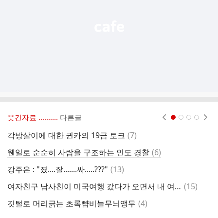
기
웃긴자료 ‥‥‥‥..
다른글
현재페이지 1
2
3
4
댓
각방살이에 대한 귄카의 19금 토크
(
7
)
취
글
댓
웬일로 순순히 사람을 구조하는 인도 경찰
(
6
)
비
글
댓
강주은 : "졌....잘.......싸.....???"
(
13
)
글
댓
여자친구 남사친이 미국여행 갔다가 오면서 내 여자친구 선물을 사왔어
(
15
)
글
댓
깃털로 머리긁는 초록뺨비늘무늬앵무
(
4
)
둘
글