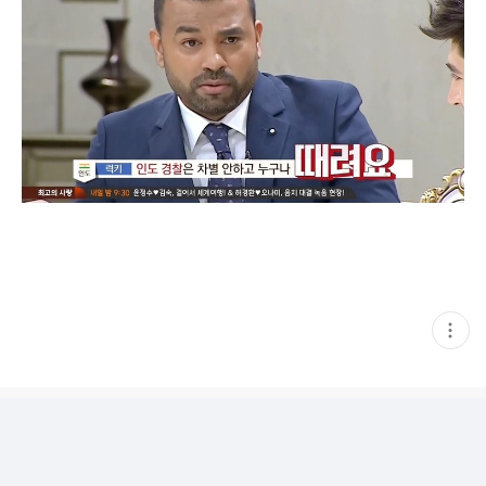
현
재
게
시
글
추
가
기
능
열