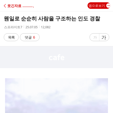
C
웃긴자료 ‥‥‥‥‥、
앱으로보기
A
웬일로 순순히 사람을 구조하는 인도 경찰
F
작
작
조
스프라이트7
25.07.05
12,082
성
성
회
E
자
시
수
글
가
글
목록
댓글
6
가
간
자
자
크
크
기
기
크
작
게
게