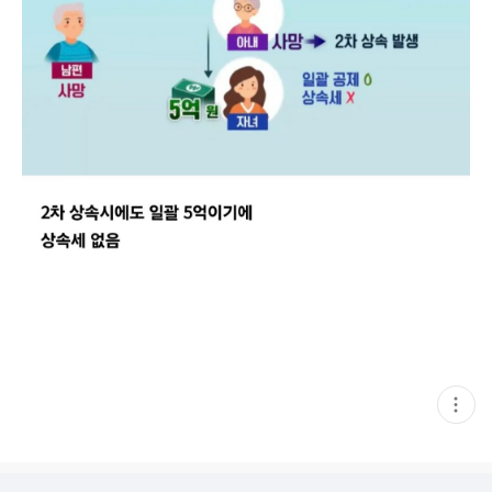
현
재
게
시
글
추