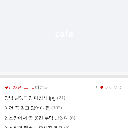
가
기
능
열
기
웃긴자료 ‥‥‥‥..
다른글
현재페이지 1
2
3
4
댓
강남 발렛파킹 대참사.jpg
(
21
)
김
글
댓
이건 꼭 알고 있어야 됨
(
102
)
가
글
댓
헬스장에서 좀 웃긴 부탁 받았다
(
6
)
젠
글
댓
에스파파 멤버 노출사진 유출
(
9
)
평