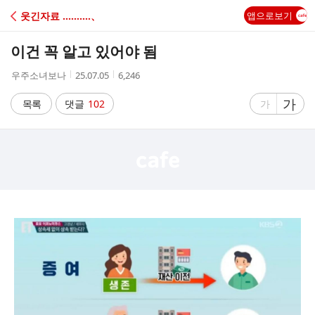
C
웃긴자료 ‥‥‥‥‥、
앱으로보기
A
이건 꼭 알고 있어야 됨
F
작
작
조
우주소녀보나
25.07.05
6,246
성
성
회
E
자
시
수
글
가
글
목록
댓글
102
가
간
자
자
크
크
기
기
크
작
게
게