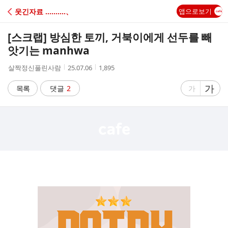
C
웃긴자료 ‥‥‥‥‥、
앱으로보기
A
[스크랩]
방심한 토끼, 거북이에게 선두를 빼
F
앗기는 manhwa
작
작
조
살짝정신풀린사람
25.07.06
1,895
E
성
성
회
자
시
수
글
가
글
목록
댓글
2
가
간
자
자
크
크
기
기
크
작
게
게