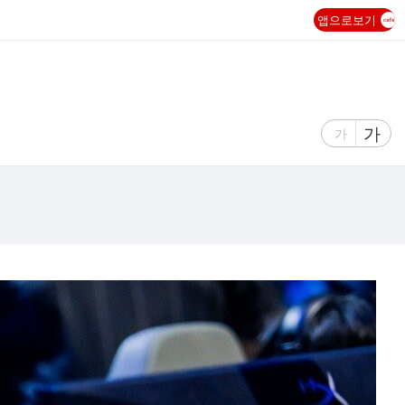
앱으로보기
글
가
글
가
자
자
크
크
기
기
크
작
게
게