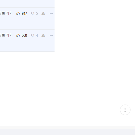
현
재
게
시
글
추