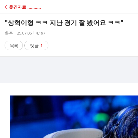
C
웃긴자료 ‥‥‥‥‥、
A
"상혁이형 ㅋㅋ 지난 경기 잘 봤어요 ㅋㅋ"
F
작
작
조
多주
25.07.06
4,197
성
성
회
E
자
시
수
목록
댓글
1
간