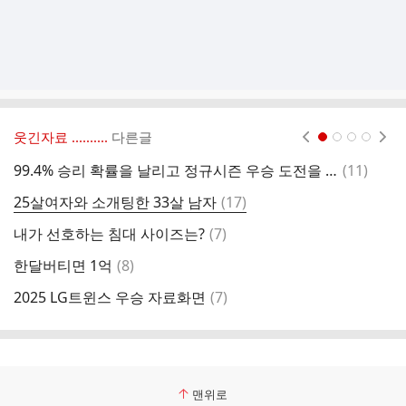
웃긴자료 ‥‥‥‥..
다른글
현재페이지 1
2
3
4
댓
99.4% 승리 확률을 날리고 정규시즌 우승 도전을 마친 한화 이글스
(
11
)
글
댓
25살여자와 소개팅한 33살 남자
(
17
)
글
댓
내가 선호하는 침대 사이즈는?
(
7
)
글
댓
한달버티면 1억
(
8
)
글
댓
2025 LG트윈스 우승 자료화면
(
7
)
글
맨위로