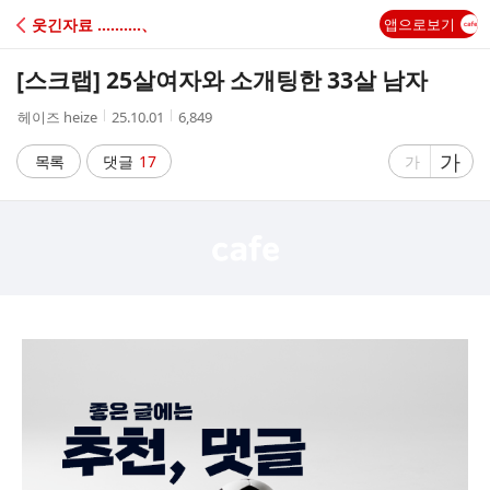
C
웃긴자료 ‥‥‥‥‥、
앱으로보기
A
[스크랩]
25살여자와 소개팅한 33살 남자
F
작
작
조
헤이즈 heize
25.10.01
6,849
성
성
회
E
자
시
수
글
가
글
목록
댓글
17
가
간
자
자
크
크
기
기
크
작
게
게