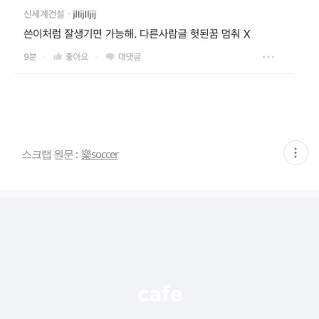
현
스크랩 원문 :
樂soccer
재
게
시
글
추
가
기
능
열
기