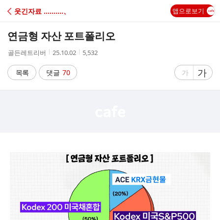
C
웃긴자료 ‥‥‥‥‥、
앱으로보기
A
연금형 자산 포트폴리오
F
작
작
조
골든레트리버
25.10.02
5,532
성
성
회
E
자
시
수
글
가
글
목록
댓글
70
가
간
자
자
크
크
기
기
크
작
게
게