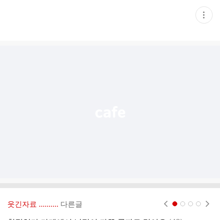
현
재
게
시
글
추
가
기
능
열
기
웃긴자료 ‥‥‥‥..
다른글
현재페이지 1
2
3
4