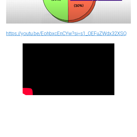
https://youtu.be/EohbxcEnCYw?si=s1_OEFuZWdx32XSQ