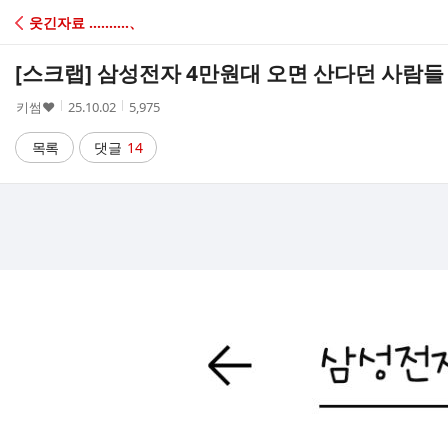
C
웃긴자료 ‥‥‥‥‥、
A
[스크랩]
삼성전자 4만원대 오면 산다던 사람들 
F
작
작
조
키썸♥
25.10.02
5,975
성
성
회
E
자
시
수
목록
댓글
14
간