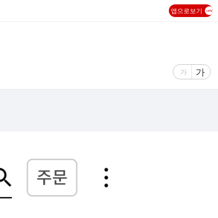
앱으로보기
글
가
글
가
자
자
크
크
기
기
크
작
게
게