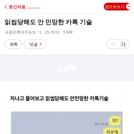
C
웃긴자료 ‥‥‥‥‥、
앱으로보기
A
읽씹당해도 안 민망한 카톡 기술
F
작
작
조
내꿈은롯데우승보ㄱI
25.10.03
5,568
성
성
회
E
자
시
수
글
가
글
목록
댓글
7
가
간
자
자
크
크
기
기
크
작
게
게