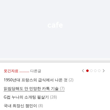
기
능
열
기
웃긴자료 ‥‥‥‥..
다른글
현재페이지 1
2
3
4
댓
1950년대 프랑스의 급식에서 나온 것
(
2
)
카
글
댓
읽씹당해도 안 민망한 카톡 기술
(
7
)
유
글
댓
G컵 누나의 소개팅 필살기
(
28
)
추
글
댓
국내 최장신 잼민이
(
8
)
연
글