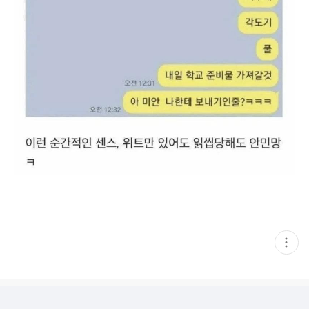
현
재
게
시
글
추
가