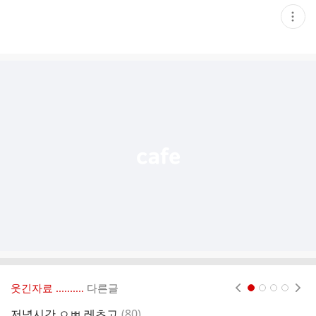
현
재
게
시
글
추
가
기
능
열
기
웃긴자료 ‥‥‥‥..
다른글
현재페이지 1
2
3
4
댓
저녁시간 ㅇㅃ 레츠고
(
80
)
해