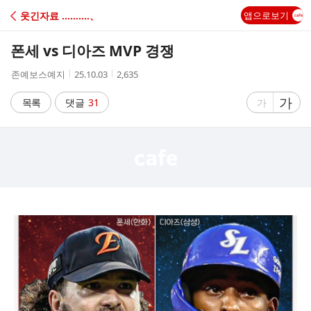
C
웃긴자료 ‥‥‥‥‥、
앱으로보기
A
폰세 vs 디아즈 MVP 경쟁
F
작
작
조
존예보스예지
25.10.03
2,635
성
성
회
E
자
시
수
글
가
글
목록
댓글
31
가
간
자
자
크
크
기
기
크
작
게
게