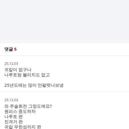
댓글
5
댓
작
25.12.03
글
성
귀칼이 없구나
리
시
나루토랑 블리치도 없고
스
간
트
25년도에는 많이 안팔렷나보넹
작
25.12.03
성
와 주술회전 그정도에요?
시
원피스 중도하차
간
나루토 완
진격거 완
귀칼 무한성까지 완