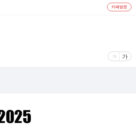
카페방문
글
가
글
가
자
자
크
크
기
기
크
작
게
게