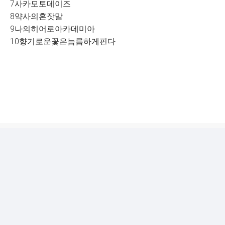
7사카모토데이즈
8약사의혼잣말
9나의히어로아카데미아
10향기로운꽃은늠름하게핀다