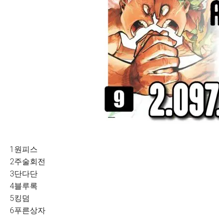
1원피스
2주술회전
3단다단
4블루록
5킹덤
6푸른상자