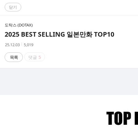
C
닫기
A
도탁스 (DOTAX)
F
2025 BEST SELLING 일본만화 TOP10
E
작
조
25.12.03
5,019
성
회
시
수
목록
댓글
5
간