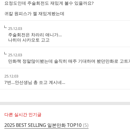
요정도인데 주술회전도 재밌게 볼수 있을까요?
귀칼 원피스가 젤 재밌게봤는데
작
25.12.03
성
주술회전은 차라리 애니가...
시
나히아 사카모토 고고
간
작
25.12.03
성
만화책 정말많이봤는데 솔직히 매주 기대하며 봤던만화로 고트
시
간
작
25.12.03
성
7번…안선생님 총 쏘고 계시네…
시
간
다른 실시간 인기글
댓
2025 BEST SELLING 일본만화 TOP10
(
5
)