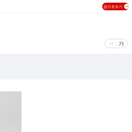
앱으로보기
글
가
글
가
자
자
크
크
기
기
크
작
게
게