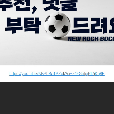
https://youtu.be/NBPbBa1PZck?si=z4FGuIpjRt7jKq8H