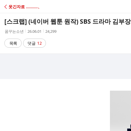
C
웃긴자료 ‥‥‥‥‥、
A
[스크랩]
(네이버 웹툰 원작) SBS 드라마 김부장
F
작
작
조
꿈꾸는소년
26.06.01
24,299
성
성
회
E
자
시
수
목록
댓글
12
간