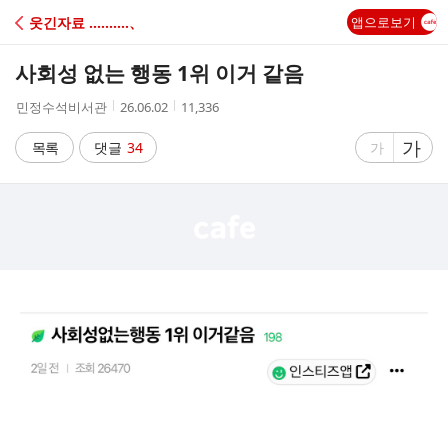
C
웃긴자료 ‥‥‥‥‥、
앱으로보기
A
사회성 없는 행동 1위 이거 같음
F
작
작
조
민정수석비서관
26.06.02
11,336
성
성
회
E
자
시
수
글
가
글
목록
댓글
34
가
간
자
자
크
크
기
기
크
작
게
게