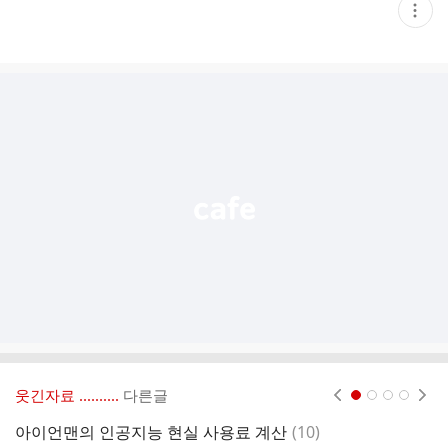
현
재
게
시
글
추
가
기
능
열
기
웃긴자료 ‥‥‥‥..
다른글
현재페이지 1
2
3
4
댓
아이언맨의 인공지능 현실 사용료 계산
(
10
)
영