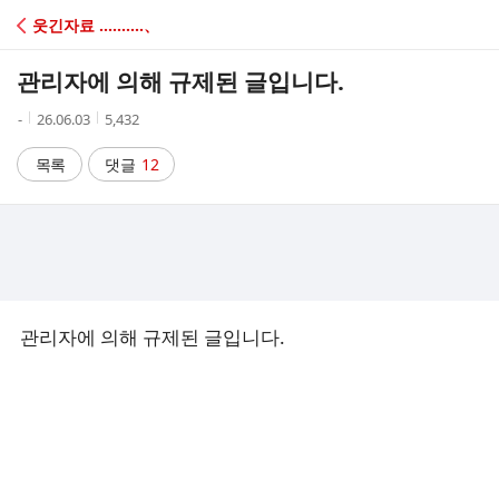
C
웃긴자료 ‥‥‥‥‥、
A
관리자에 의해 규제된 글입니다.
F
작
작
조
-
26.06.03
5,432
성
성
회
E
자
시
수
목록
댓글
12
간
관리자에 의해 규제된 글입니다.