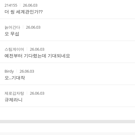
작
작
214155
26.06.03
글
성
성
더 씽 세계관인가??
리
자
시
스
간
트
작
작
늙어간다
26.06.03
성
성
오 무섭
자
시
간
작
작
스팀게이머
26.06.03
성
성
예전부터 기다렸는데 기대되네요
자
시
간
작
작
Birdy
26.06.03
성
성
오..기대작
자
시
간
작
작
제로감자탕
26.06.03
성
성
규제라니
자
시
간