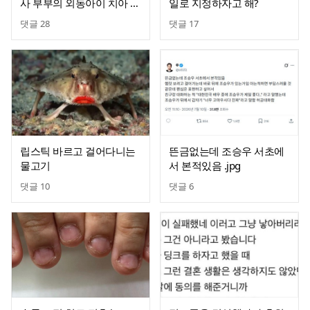
사 부부의 외동아이 치아 상
일로 지정하자고 해?
태.jpg
댓글
28
댓글
17
립스틱 바르고 걸어다니는
뜬금없는데 조승우 서초에
물고기
서 본적있음 .jpg
댓글
10
댓글
6