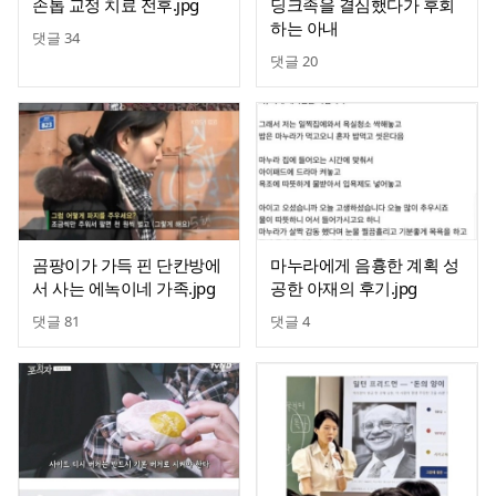
손톱 교정 치료 전후.jpg
딩크족을 결심했다가 후회
하는 아내
댓글
34
댓글
20
곰팡이가 가득 핀 단칸방에
마누라에게 음흉한 계획 성
서 사는 에녹이네 가족.jpg
공한 아재의 후기.jpg
댓글
81
댓글
4