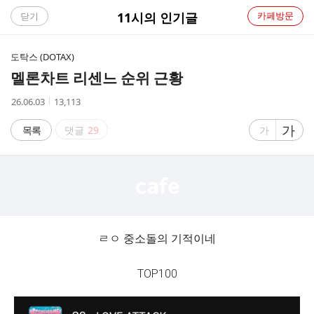
C
11시의 인기글
카페방문
닫기
A
도탁스 (DOTAX)
F
멜론차트 리센느 순위 근황
E
작
조
26.06.03
13,113
성
회
시
수
글
가
글
목록
댓글
29
가
간
자
자
크
크
기
기
크
작
게
게
ㄹㅇ 중소돌의 기적이네
TOP100