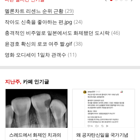
댓
멜론차트 리센느 순위 근황
(
29
)
홈
글
댓
작아도 신축을 좋아하는 편.jpg
(
24
)
도
글
댓
충격적인 비주얼로 일본에서도 화제됐던 도시락
(
46
)
헐
글
댓
윤경호 확신의 로코 여주 짤.gif
(
38
)
"
글
댓
영화 오디세이 1일차 관객수
(
11
)
"
글
지난주,
카페 인기글
스레드에서 화제인 치과의
왜 공자탄신일을 국가기념