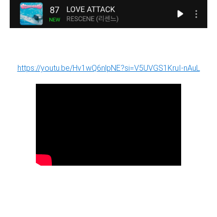
https://youtu.be/Hv1wQ6nlpNE?si=V5UVGS1KruI-nAuL