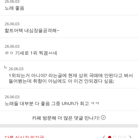
작
26.06.03
글
성
노래 좋음
리
시
스
간
트
작
26.06.03
성
핥트어택 내심장을공격해~
시
간
작
26.06.03
성
ㄹㅇ 기세로 1위 찍겜ㅆ네
시
간
작
26.06.03
성
1위되는거 아니야? 라는글에 현재 상위 곡때매 안된다고 봐서
시
들어봤는데 취향이 아님에도 아 이건 안되겠다 싶음;
간
작
26.06.03
성
노래들 대부분 다 좋음 그중 UhUh가 최고 ㅋㅋ
시
간
카페 방문해 더 많은 댓글 만나기!
다른 실시간 인기글
현재페이지 1
2
3
4