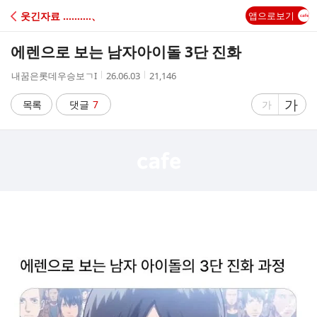
C
웃긴자료 ‥‥‥‥‥、
앱으로보기
A
에렌으로 보는 남자아이돌 3단 진화
F
작
작
조
내꿈은롯데우승보ㄱI
26.06.03
21,146
성
성
회
E
자
시
수
글
가
글
목록
댓글
7
가
간
자
자
크
크
기
기
크
작
게
게