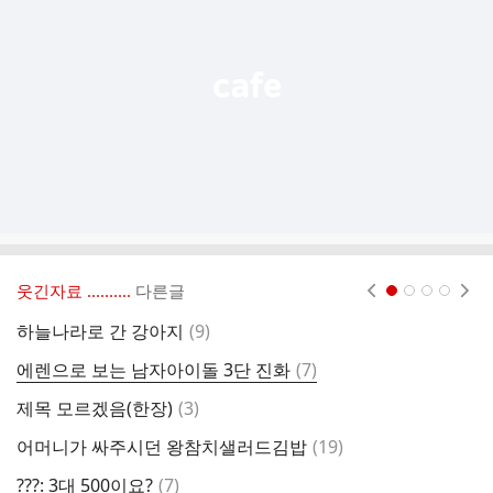
열
기
웃긴자료 ‥‥‥‥..
다른글
현재페이지 1
2
3
4
댓
하늘나라로 간 강아지
(
9
)
글
댓
에렌으로 보는 남자아이돌 3단 진화
(
7
)
스
글
댓
제목 모르겠음(한장)
(
3
)
의
글
댓
어머니가 싸주시던 왕참치샐러드김밥
(
19
)
삽
글
댓
???: 3대 500이요?
(
7
)
부