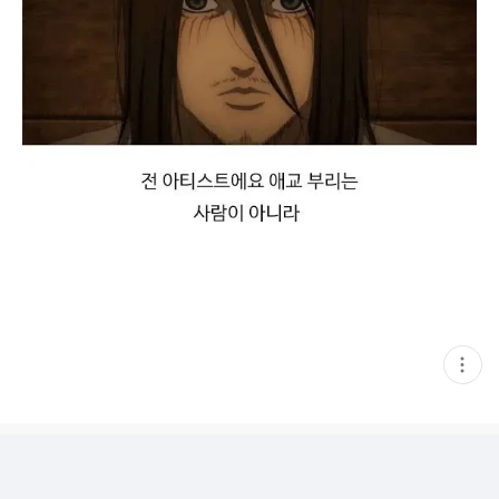
현
재
게
시
글
추
가
기
능