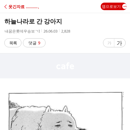
C
웃긴자료 ‥‥‥‥‥、
앱으로보기
A
하늘나라로 간 강아지
F
작
작
조
내꿈은롯데우승보ㄱI
26.06.03
2,828
성
성
회
E
자
시
수
글
가
글
목록
댓글
9
가
간
자
자
크
크
기
기
크
작
게
게