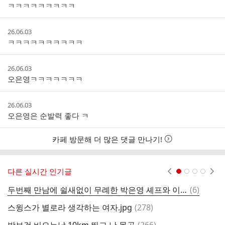
성
ㅋㅋㅋㅋㅋㅋㅋㅋㅋ
시
간
작
26.06.03
성
ㅋㅋㅋㅋㅋㅋㅋㅋㅋㅋ
시
간
작
26.06.03
성
오은영ㅋㅋㅋㅋㅋㅋㅋ
시
간
작
26.06.03
성
오은영은 순발력 좋다 ㅋ
시
간
카페 방문해 더 많은 댓글 만나기!
다른 실시간 인기글
현재페이지 1
2
3
4
댓
두번째 만남에 쉴새없이 무례한 박은영 셰프와 이재욱
(
6
)
글
댓
스윙스가 별로라 생각하는 여자.jpg
(
278
)
글
댓