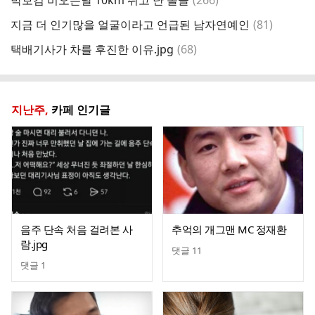
박보검 비오는날 10km 뛰고 난 몰골
(
266
)
삼
글
댓
지금 더 인기많을 얼굴이라고 언급된 남자연예인
(
81
)
글
댓
택배기사가 차를 후진한 이유.jpg
(
68
)
오
글
지난주,
카페 인기글
음주 단속 처음 걸려본 사
추억의 개그맨 MC 정재환
람.jpg
댓글
11
댓글
1