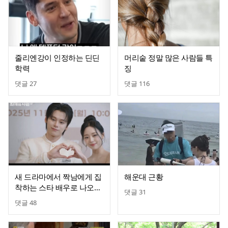
줄리엔강이 인정하는 딘딘
머리숱 정말 많은 사람들 특
학력
징
댓글
27
댓글
116
새 드라마에서 짝남에게 집
해운대 근황
착하는 스타 배우로 나오는
댓글
31
있지 유나
댓글
48