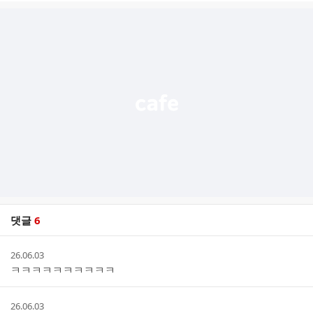
글
추
가
기
능
열
기
댓글
6
댓
작
26.06.03
글
성
ㅋㅋㅋㅋㅋㅋㅋㅋㅋㅋ
리
시
스
간
트
작
26.06.03