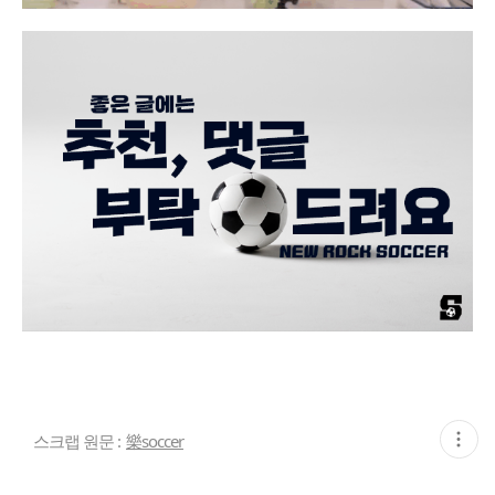
현
스크랩 원문 :
樂soccer
재
게
시