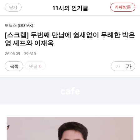
C
11시의 인기글
카페방문
닫기
A
도탁스 (DOTAX)
F
[스크랩]
두번째 만남에 쉴새없이 무례한 박은
영 셰프와 이재욱
E
작
조
26.06.03
39,615
성
회
시
수
글
가
글
목록
댓글
6
가
간
자
자
크
크
기
기
크
작
게
게