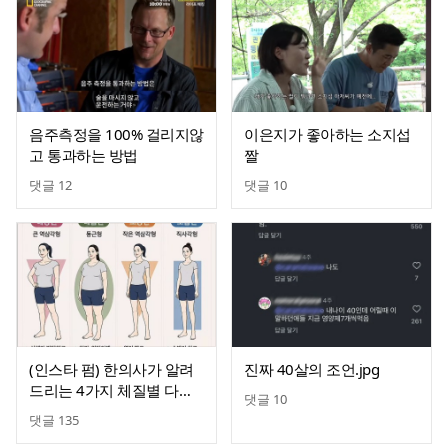
음주측정을 100% 걸리지않
이은지가 좋아하는 소지섭
고 통과하는 방법
짤
댓글
12
댓글
10
(인스타 펌) 한의사가 알려
진짜 40살의 조언.jpg
드리는 4가지 체질별 다이
댓글
10
어트
댓글
135