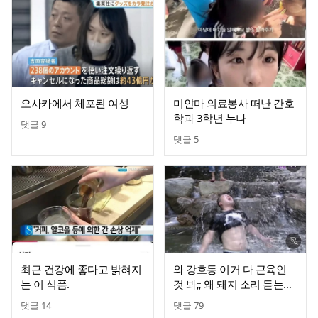
오사카에서 체포된 여성
미얀마 의료봉사 떠난 간호
학과 3학년 누나
댓글
9
댓글
5
최근 건강에 좋다고 밝혀지
와 강호동 이거 다 근육인
는 이 식품.
것 봐;; 왜 돼지 소리 듣는지
진짜 안간다 몸집 크다고 걍
댓글
14
댓글
79
돼지라니