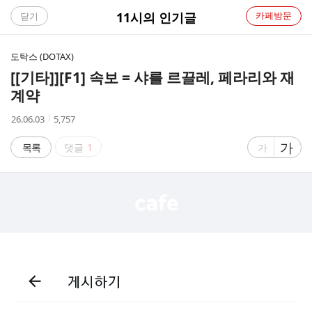
C
11시의 인기글
카페방문
닫기
A
도탁스 (DOTAX)
F
[[기타]]
[F1] 속보 = 샤를 르끌레, 페라리와 재
계약
E
작
조
26.06.03
5,757
성
회
시
수
글
가
글
목록
댓글
1
가
간
자
자
크
크
기
기
크
작
게
게