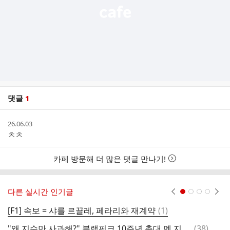
댓글
1
댓
작
26.06.03
글
성
ㅊㅊ
리
시
스
간
트
카페 방문해 더 많은 댓글 만나기!
다른 실시간 인기글
현재페이지 1
2
3
4
댓
[F1] 속보 = 샤를 르끌레, 페라리와 재계약
(
1
)
오
글
댓
"왜 지수만 사과해?" 블랙핑크 10주년 총대 멘 지수, 결국 눈물 보였다
(
38
)
심