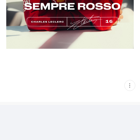
현
재
게
시
글
추
가
기
능
열
기