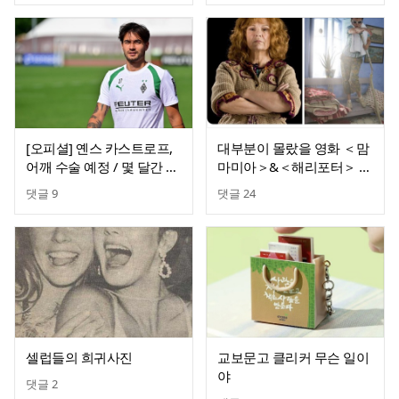
[오피셜] 옌스 카스트로프,
대부분이 몰랐을 영화 ＜맘
어깨 수술 예정 / 몇 달간 이
마미아＞&＜해리포터＞ 출
탈
연 배우
댓글
9
댓글
24
셀럽들의 희귀사진
교보문고 클리커 무슨 일이
야
댓글
2