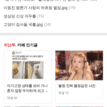
글
댓
이동진 평론가 사랑의 하츄핑 별점.jpg
(
19
)
크
글
댓
성심당 신상 자두롤
(
15
)
실
글
댓
고양이 집사들 국룰.jpg
(
24
)
한
글
지난주,
카페 인기글
아기고영 상태를 보러 가니
블핑 진짜 블핑같은 사진
혼자 엄청 우아하게 쉬고 있
댓글
15
었다
댓글
42