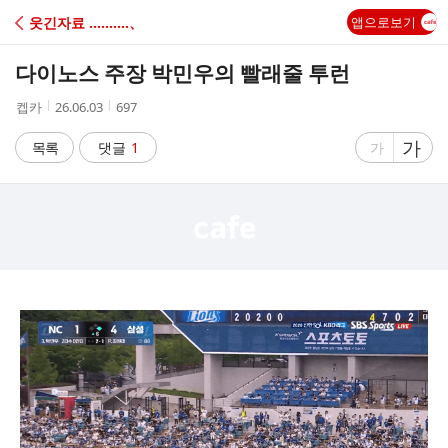
C
웃긴자료 ‥‥‥‥‥、
앱으로보기
A
다이노스 주장 박민우의 빨래줄 투런
F
작
작
조
켑카
26.06.03
697
성
성
회
E
자
시
수
글
가
글
목록
댓글
1
가
간
자
자
크
크
기
기
크
작
게
게