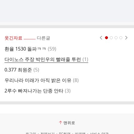
웃긴자료 ‥‥‥‥..
다른글
현재페이지 1
2
3
4
댓
환율 1530 돌파ㅋㅋ
(
59
)
소
글
댓
다이노스 주장 박민우의 빨래줄 투런
(
1
)
동
글
댓
0.377 최원준
(
5
)
디
글
댓
우리나라 미래가 아직 밝은 이유
(
8
)
우
글
댓
2루수 빠져나가는 단종 안타
(
3
)
반
글
맨위로