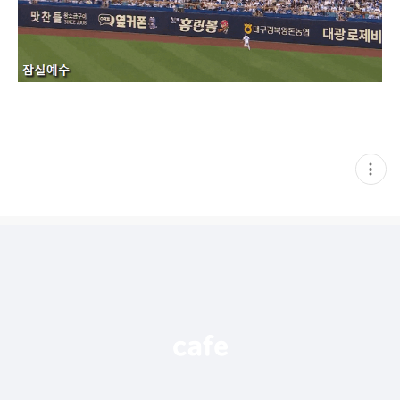
현
재
게
시
글
추
가
기
능
열
기