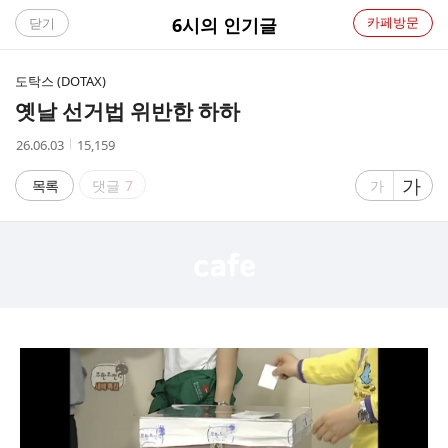
C
6시의 인기글
카페방문
닫기
A
도탁스 (DOTAX)
F
옛날 선거법 위반한 하하
E
작
조
26.06.03
15,159
성
회
시
수
글
가
글
목록
댓글
7
가
간
자
자
크
크
기
기
크
작
게
게