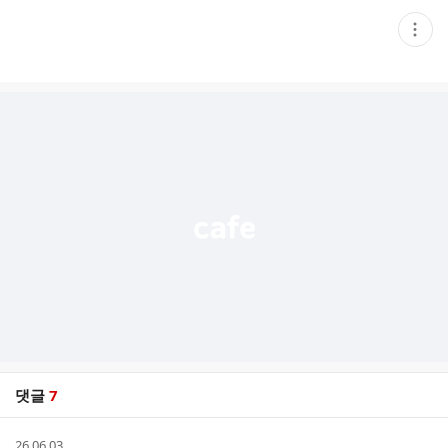
현
재
게
시
글
추
가
기
능
열
기
댓글
7
댓
작
26.06.03