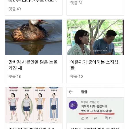
착하는 스타 배우로 나오는
댓글
31
있지 유나
댓글
49
만화경 사륜안을 닮은 눈을
이은지가 좋아하는 소지섭
가진 새
짤
댓글
13
댓글
10