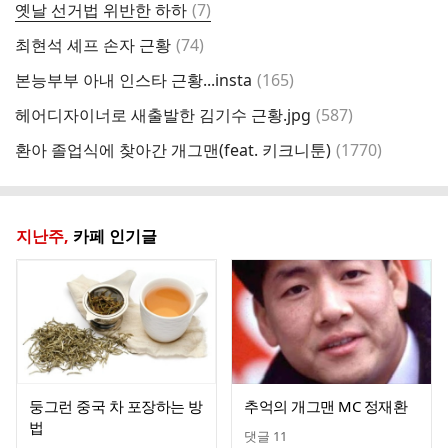
댓
옛날 선거법 위반한 하하
(
7
)
용
글
댓
최현석 셰프 손자 근황
(
74
)
다
글
댓
본능부부 아내 인스타 근황...insta
(
165
)
글
댓
헤어디자이너로 새출발한 김기수 근황.jpg
(
587
)
노
글
댓
환아 졸업식에 찾아간 개그맨(feat. 키크니툰)
(
1770
)
결
글
지난주,
카페 인기글
둥그런 중국 차 포장하는 방
추억의 개그맨 MC 정재환
법
댓글
11