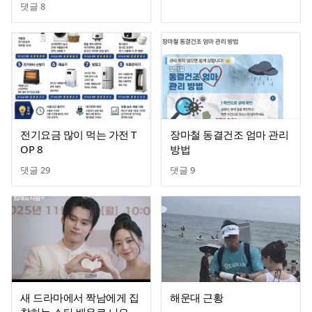
댓글
8
전기요금 많이 먹는 가전 T
장마철 동결건조 엄마 관리
OP 8
방법
댓글
29
댓글
9
새 드라마에서 짝남에게 집
해운대 근황