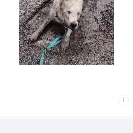
현
재
게
시
글
추
가
기