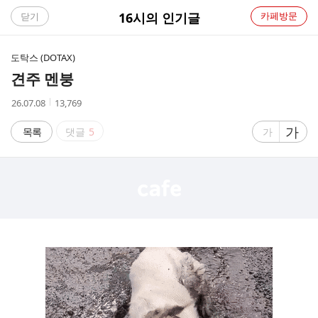
C
16시의 인기글
카페방문
닫기
A
도탁스 (DOTAX)
F
견주 멘붕
E
작
조
26.07.08
13,769
성
회
시
수
글
가
글
목록
댓글
5
가
간
자
자
크
크
기
기
크
작
게
게