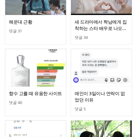
해운대 근황
새 드라마에서 짝남에게 집
착하는 스타 배우로 나오는
댓글
31
있지 유나
댓글
34
향수 고를 때 유용한 사이트
애인이 3일이나 연락이 없
었던 이유
댓글
40
댓글
5