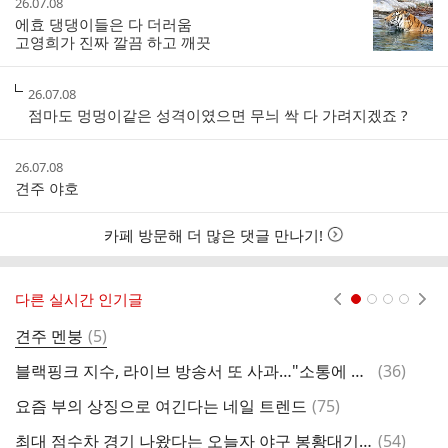
작
26.07.08
성
에효 댕댕이들은 다 더러움
시
고영희가 진짜 깔끔 하고 깨끗
간
작
26.07.08
성
점마도 멍멍이같은 성격이였으면 무늬 싹 다 가려지겠죠 ?
시
간
작
26.07.08
성
견주 야호
시
간
카페 방문해 더 많은 댓글 만나기!
다른 실시간 인기글
현재페이지 1
2
3
4
댓
견주 멘붕
(
5
)
노
글
댓
블랙핑크 지수, 라이브 방송서 또 사과…"소통에 문제 생겨, 죄송하다"
(
36
)
팬
글
댓
요즘 부의 상징으로 여긴다는 네일 트렌드
(
75
)
글
댓
최대 점수차 경기 나왔다는 오늘자 야구 봉황대기 경기 결과.jpg
(
54
)