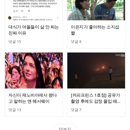
대식가 여돌들이 살 안 찌는
이은지가 좋아하는 소지섭
진짜 이유
짤
댓글
15
댓글
8
자신이 제노비아에서 왔다
[커피프린스 1호점] 공유가
고 말하는 앤 헤서웨이
촬영 후에도 감정 몰입 때문
에 가장 힘들었다고 한 장
댓글
13
댓글
7
면. jpg
더보기