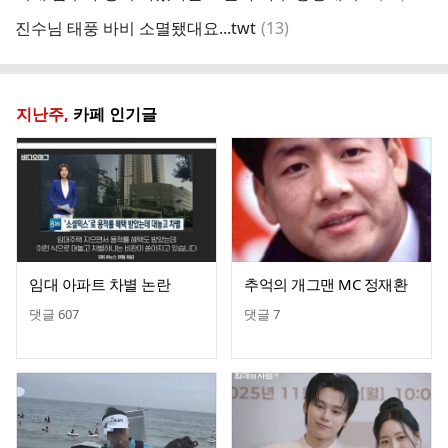
글
댓
진수님 태풍 바비 소멸됐대요...twt
(
13
)
성
글
지난주,
카페 인기글
임대 아파트 차별 논란
추억의 개그맨 MC 정재환
댓글
607
댓글
7