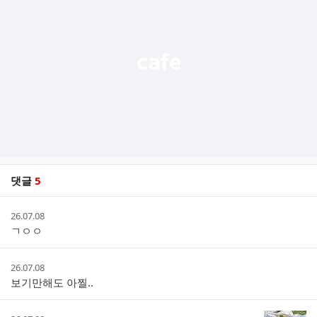
능
열
기
댓글
5
댓
작
26.07.08
글
성
ㄱㅇㅇ
리
시
스
간
트
작
26.07.08
성
보기만해도 아찔..
시
간