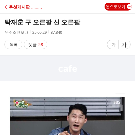
C
추천게시판 ‥‥‥‥、
앱으로보기
A
탁재훈 구 오른팔 신 오른팔
F
작
작
조
우주소녀보나
25.05.29
37,340
성
성
회
E
자
시
수
글
가
글
목록
댓글
58
가
간
자
자
크
크
기
기
크
작
게
게