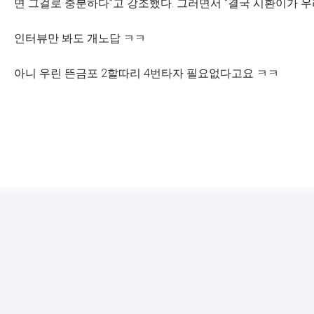
면 그걸로 충분하다”고 강조했다. 그러면서 “결국 시환이가 우
인터뷰만 봐도 개노답 ㅋㅋ
아니 우린 뜬금포 2할따리 4번타자 필요없다고요 ㅋㅋ