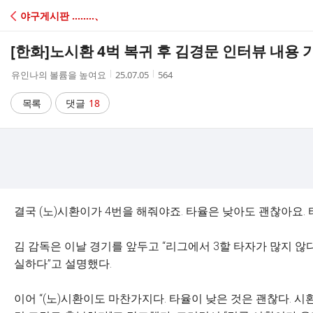
C
야구게시판 ‥‥‥‥、
A
[한화]
노시환 4벅 복귀 후 김경문 인터뷰 내용 
F
작
작
조
유인나의 볼륨을 높여요
25.07.05
564
성
성
회
E
자
시
수
목록
댓글
18
간
결국 (노)시환이가 4번을 해줘야죠. 타율은 낮아도 괜찮아요. 
김 감독은 이날 경기를 앞두고 “리그에서 3할 타자가 많지 않다
실하다”고 설명했다.
이어 “(노)시환이도 마찬가지다. 타율이 낮은 것은 괜찮다. 시환