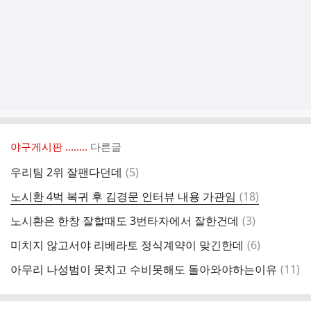
야구게시판 ‥‥‥..
다른글
댓
우리팀 2위 잘팬다던데
(
5
)
글
댓
노시환 4벅 복귀 후 김경문 인터뷰 내용 가관임
(
18
)
글
댓
노시환은 한창 잘할때도 3번타자에서 잘한건데
(
3
)
글
댓
미치지 않고서야 리베라토 정식계약이 맞긴한데
(
6
)
글
댓
아무리 나성범이 못치고 수비못해도 돌아와야하는이유
(
11
)
글