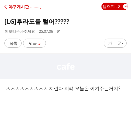
C
야구게시판 ‥‥‥‥、
앱으로보기
A
[LG]
후라도를 털어?????
F
작
작
조
이모티콘사주세요
25.07.06
91
성
성
회
E
자
시
수
글
가
글
목록
댓글
3
가
간
자
자
크
크
기
기
크
작
게
게
ㅅㅅㅅㅅㅅㅅㅅㅅㅅ 지린다 지려 오늘은 이겨주는거지?!