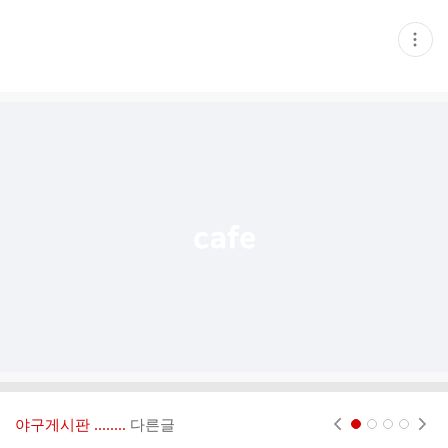
현
재
게
시
글
추
가
기
능
열
기
야구게시판 ‥‥‥..
다른글
현재페이지 1
2
3
4